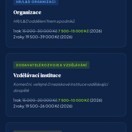
HR/L&D ORGANIZACÍ
Organizace
HR/L&D oddělení firem a podniků
1 rok:
15 000–30 000 Kč
7 500–15 000 Kč
(2026)
2 roky: 19 500–39 000 Kč (2026)
DODAVATELÉ ROZVOJE A VZDĚLÁVÁNÍ
Vzdělávací instituce
Komerční, veřejné či neziskové instituce vzdělávající
dospělé
1 rok:
15 000–20 000 Kč
7 500–10 000 Kč
(2026)
2 roky: 19 500–26 000 Kč (2026)