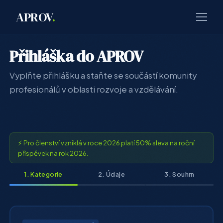
APROV
.
Přihláška do APROV
Vyplňte přihlášku a staňte se součástí komunity
profesionálů v oblasti rozvoje a vzdělávání.
⚡ Pro členství vzniklá v roce 2026 platí 50% sleva na roční
příspěvek na rok 2026.
1. Kategorie
2. Údaje
3. Souhrn