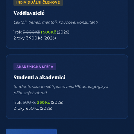
INDIVIDUÁLNÍ ČLENOVÉ
Vzdělavatelé
Lektoři, trenéři, mentoři, koučové, konzultanti
1 rok:
3 000 Kč
1 500 Kč
(2026)
2 roky: 3 900 Kč (2026)
AKADEMICKÁ SFÉRA
Studenti a akademici
Studenti a akademičtí pracovníci HR, andragogiky a
příbuzných oborů
1 rok:
500 Kč
250 Kč
(2026)
2 roky: 650 Kč (2026)